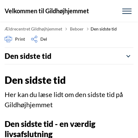
Velkommen til Gildhøjhjemmet
Tilbage til
Ældrecentret Gildhøjhjemmet
Beboer
Den sidste tid
Print
Del
Den sidste tid
Den sidste tid
Her kan du læse lidt om den sidste tid på
Gildhøjhjemmet
Den sidste tid - en værdig
livsafslutning