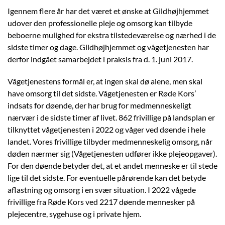
Igennem flere år har det været et ønske at Gildhøjhjemmet
udover den professionelle pleje og omsorg kan tilbyde
beboerne mulighed for ekstra tilstedeværelse og nærhed i de
sidste timer og dage. Gildhøjhjemmet og vågetjenesten har
derfor indgået samarbejdet i praksis fra d. 1. juni 2017.
Vågetjenestens formål er, at ingen skal dø alene, men skal
have omsorg til det sidste. Vågetjenesten er Røde Kors’
indsats for døende, der har brug for medmenneskeligt
nærvær i de sidste timer af livet. 862 frivillige på landsplan er
tilknyttet vågetjenesten i 2022 og våger ved døende i hele
landet. Vores frivillige tilbyder medmenneskelig omsorg, når
døden nærmer sig (Vågetjenesten udfører ikke plejeopgaver).
For den døende betyder det, at et andet menneske er til stede
lige til det sidste. For eventuelle pårørende kan det betyde
aflastning og omsorg i en svær situation. I 2022 vågede
frivillige fra Røde Kors ved 2217 døende mennesker på
plejecentre, sygehuse og i private hjem.