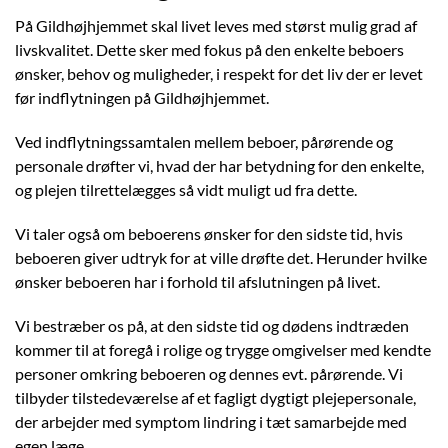
På Gildhøjhjemmet skal livet leves med størst mulig grad af
livskvalitet. Dette sker med fokus på den enkelte beboers
ønsker, behov og muligheder, i respekt for det liv der er levet
før indflytningen på Gildhøjhjemmet.
Ved indflytningssamtalen mellem beboer, pårørende og
personale drøfter vi, hvad der har betydning for den enkelte,
og plejen tilrettelægges så vidt muligt ud fra dette.
Vi taler også om beboerens ønsker for den sidste tid, hvis
beboeren giver udtryk for at ville drøfte det. Herunder hvilke
ønsker beboeren har i forhold til afslutningen på livet.
Vi bestræber os på, at den sidste tid og dødens indtræden
kommer til at foregå i rolige og trygge omgivelser med kendte
personer omkring beboeren og dennes evt. pårørende. Vi
tilbyder tilstedeværelse af et fagligt dygtigt plejepersonale,
der arbejder med symptom lindring i tæt samarbejde med
egen læge.