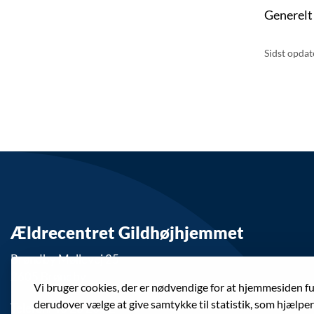
Generelt 
Sidst opdat
Ældrecentret Gildhøjhjemmet
Brøndby Møllevej 25
2605 Brøndby
Vi bruger cookies, der er nødvendige for at hjemmesiden f
derudover vælge at give samtykke til statistik, som hjælpe
Telefon: 43 28 23 72