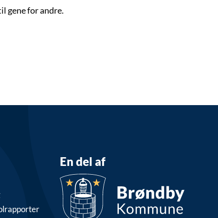
il gene for andre.
En del af
g
olrapporter