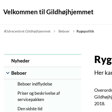
Velkommen til Gildhøjhjemmet
Tilbage til
Ældrecentret Gildhøjhjemmet
Beboer
Rygepolitik
Ryg
Nyheder
Her ka
Beboer
Beboer indflydelse
Overordn
Priser og beskrivelse af
Gildhøjh
servicepakken
2018.
Den sidste tid