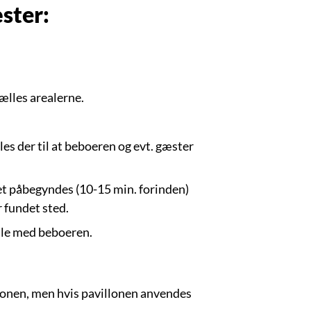
ster:
fælles arealerne.
es der til at beboeren og evt. gæster
jdet påbegyndes (10-15 min. forinden)
 fundet sted.
tale med beboeren.
llonen, men hvis pavillonen anvendes