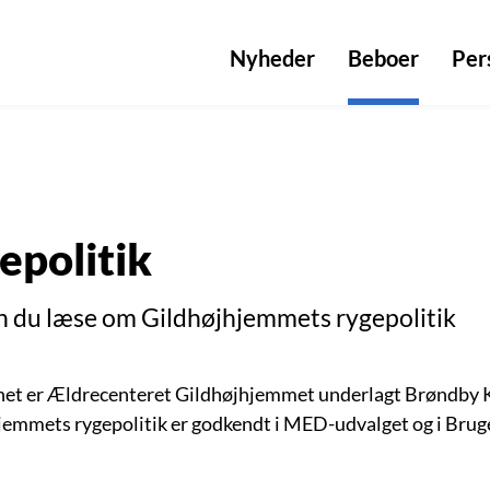
Nyheder
Beboer
Per
epolitik
n du læse om Gildhøjhjemmets rygepolitik
et er Ældrecenteret Gildhøjhjemmet underlagt Brøndby 
jemmets rygepolitik er godkendt i MED-udvalget og i Bruge