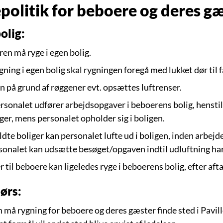
politik for beboere og deres gæ
olig:
en må ryge i egen bolig.
gning i egen bolig skal rygningen foregå med lukket dør til 
n på grund af røggener evt. opsættes luftrenser.
rsonalet udfører arbejdsopgaver i beboerens bolig, henstill
yger, mens personalet opholder sig i boligen.
yldte boliger kan personalet lufte ud i boligen, inden arbe
sonalet kan udsætte besøget/opgaven indtil udluftning har
 til beboere kan ligeledes ryge i beboerens bolig, efter af
ørs:
n må rygning for beboere og deres gæster finde sted i Pavi