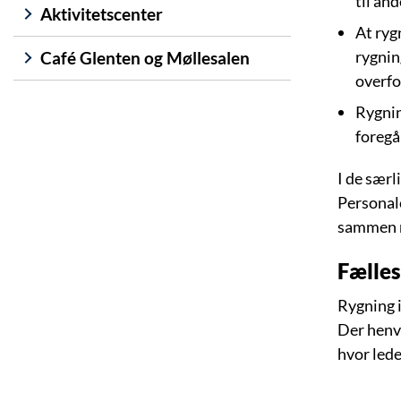
til and
Aktivitetscenter
At ryg
rygnin
Café Glenten og Møllesalen
overfo
Rygnin
foregå
I de særl
Personale
sammen 
Fælle
Rygning 
Der henvi
hvor lede