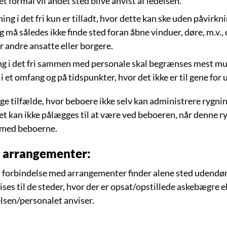
et formål vil andet sted blive anvist af ledelsen.
ning i det fri kun er tilladt, hvor dette kan ske uden påvirk
g må således ikke finde sted foran åbne vinduer, døre, m.v., 
r andre ansatte eller borgere.
g i det fri sammen med personale skal begrænses mest muli
 i et omfang og på tidspunkter, hvor det ikke er til gene for 
ige tilfælde, hvor beboere ikke selv kan administrere rygnin
t kan ikke pålægges til at være ved beboeren, når denne ry
med beboerne.
s arrangementer:
i forbindelse med arrangementer finder alene sted udendør
ses til de steder, hvor der er opsat/opstillede askebægre e
lsen/personalet anviser.