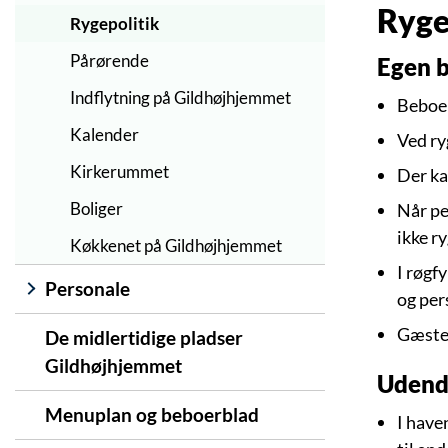
Ryge
Rygepolitik
Pårørende
Egen b
Indflytning på Gildhøjhjemmet
Beboer
Kalender
Ved ry
Kirkerummet
Der ka
Boliger
Når pe
ikke r
Køkkenet på Gildhøjhjemmet
I røgf
Personale
og per
Gæster
De midlertidige pladser
Gildhøjhjemmet
Udend
Menuplan og beboerblad
I have